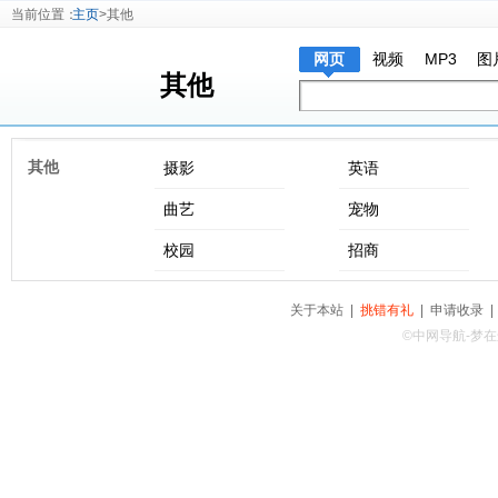
当前位置：
主页
>其他
网页
视频
MP3
图
其他
其他
摄影
英语
曲艺
宠物
校园
招商
关于本站
|
挑错有礼
|
申请收录
©中网导航-梦